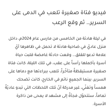
فيديو فتاة صغيرة تلعب في الدمى على
السرير… ثم وقع الرعب
في ليلة هادئة من الخامس من مارس عام 2024م، داخل
منزل عاديّ في ضاحية هادئة لا تحمل في ظاهرها أيّ
علامة تدعو للقلق… وقعت حادثة غامضة قلبت حياة
أسرة بأكملها رأساً على عقب، في تلك الليلة، كانت فتاة
صغيرة مستيقظةً متأخّراً، تلعب ببراءتها مع دماها على
السرير، بينما الجميع نائم في الخارج، كانت تضحك
همساً وتغنّي، غير مدركة أنّ تلك اللحظات التي تبدو عاديّةً
تماماً، ستتحوّل فجأةً إلى مشهد لا يمحى من ذاكرة
الأسرة.