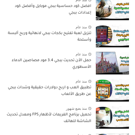
منذ عام
افضل كود حساسية ببجي موبايل وأفضل كود
إعدادات ببجي
منذ عام
تنزيل لعبة تفتيح بكجات ببجي لانهائية وربح ألبسة
وأسلحة
منذ عام
حمل الأن تحديث ببجي 3.4 مود مصاصين الدماء
الأسطوري
منذ عام
تطبيق العب و اربح دولارات حقيقية وشدات ببجي
عن طريق الألعاب
منذ بضع شهور
تحميل برنامج الفريمات لأظهار FPS ومعدل تحديث
الشاشة للهاتف