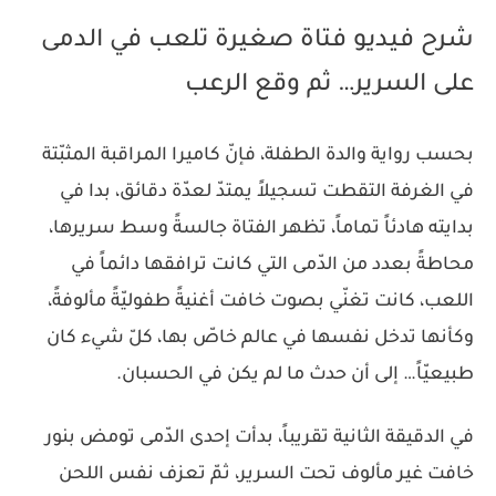
شرح فيديو فتاة صغيرة تلعب في الدمى
على السرير… ثم وقع الرعب
بحسب رواية والدة الطفلة، فإنّ كاميرا المراقبة المثبّتة
في الغرفة التقطت تسجيلاً يمتدّ لعدّة دقائق، بدا في
بدايته هادئاً تماماً، تظهر الفتاة جالسةً وسط سريرها،
محاطةً بعدد من الدّمى التي كانت ترافقها دائماً في
اللعب، كانت تغنّي بصوت خافت أغنيةً طفوليّةً مألوفةً،
وكأنها تدخل نفسها في عالم خاصّ بها، كلّ شيء كان
طبيعيّاً… إلى أن حدث ما لم يكن في الحسبان.
في الدقيقة الثانية تقريباً، بدأت إحدى الدّمى تومض بنور
خافت غير مألوف تحت السرير، ثمّ تعزف نفس اللحن