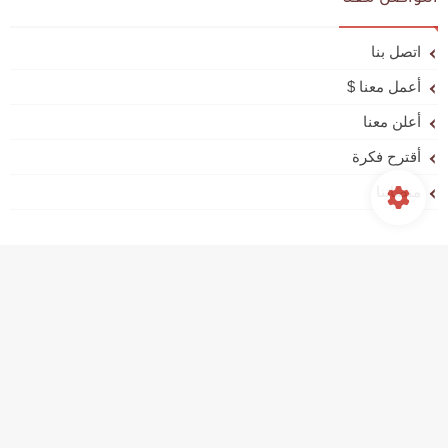
اتصل بنا
أعمل معنا $
أعلن معنا
أقترح فكرة
منصاتنا
روابط أخرى
أضف محتواك للموقع
الإبلاغ عن خطأ
إخلاء مسؤولية
ابحث عمّا تريد